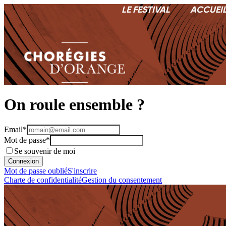
LE FESTIVAL
ACCUEI
On roule ensemble ?
Email*
Mot de passe*
Se souvenir de moi
Connexion
Mot de passe oublié
S'inscrire
Charte de confidentialité
Gestion du consentement